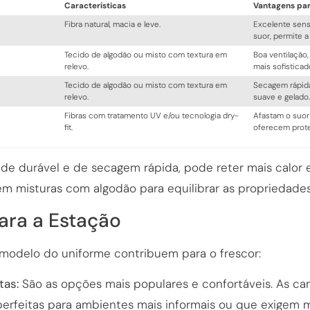
Características
Vantagens par
Fibra natural, macia e leve.
Excelente sens
suor, permite a 
Tecido de algodão ou misto com textura em
Boa ventilação,
relevo.
mais sofisticad
Tecido de algodão ou misto com textura em
Secagem rápida,
relevo.
suave e gelado.
Fibras com tratamento UV e/ou tecnologia dry-
Afastam o suor
fit.
oferecem prote
r de durável e de secagem rápida, pode reter mais calo
m misturas com algodão para equilibrar as propriedades
ara a Estação
 modelo do uniforme contribuem para o frescor:
tas:
São as opções mais populares e confortáveis. As c
 perfeitas para ambientes mais informais ou que exigem