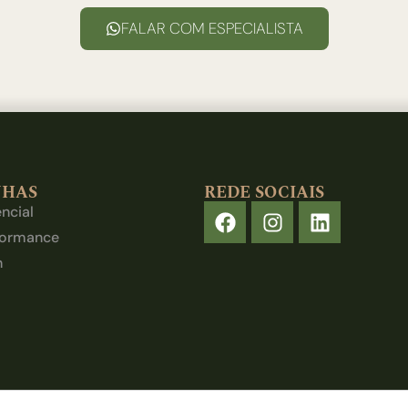
FALAR COM ESPECIALISTA
NHAS
REDE SOCIAIS
ncial
formance
h