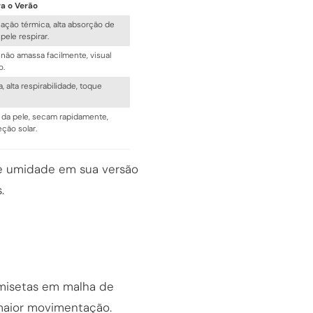
a o Verão
ação térmica, alta absorção de
pele respirar.
 não amassa facilmente, visual
o.
 alta respirabilidade, toque
 da pele, secam rapidamente,
ção solar.
r e umidade em sua versão
.
amisetas em malha de
 maior movimentação.